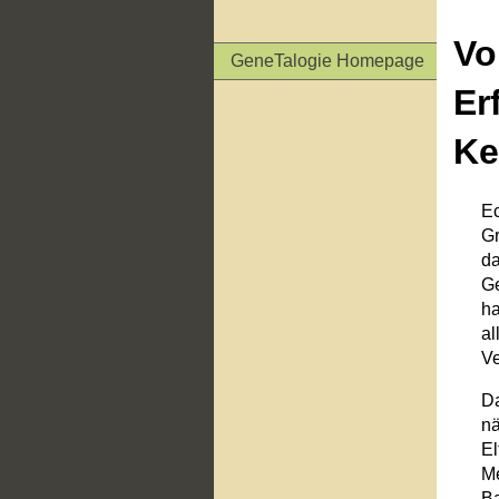
Vo
GeneTalogie Homepage
Er
Ke
Ec
Gr
da
Ge
ha
al
Ve
Da
nä
El
Me
Ba