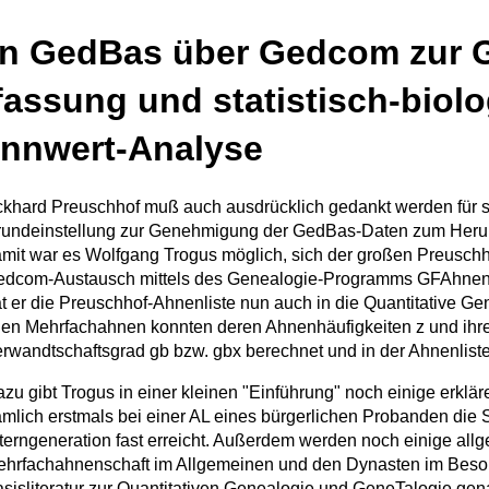
n GedBas über Gedcom zur 
fassung und statistisch-biol
nnwert-Analyse
khard Preuschhof muß auch ausdrücklich gedankt werden für se
undeinstellung zur Genehmigung der GedBas-Daten zum Herun
mit war es Wolfgang Trogus möglich, sich der großen Preusch
dcom-Austausch mittels des Genealogie-Programms GFAhnen 
t er die Preuschhof-Ahnenliste nun auch in die Quantitative Gen
len Mehrfachahnen konnten deren Ahnenhäufigkeiten z und ihr
rwandtschaftsgrad gb bzw. gbx berechnet und in der Ahnenlis
zu gibt Trogus in einer kleinen "Einführung" noch einige erklä
mlich erstmals bei einer AL eines bürgerlichen Probanden die 
terngeneration fast erreicht. Außerdem werden noch einige all
hrfachahnenschaft im Allgemeinen und den Dynasten im Bes
sisliteratur zur Quantitativen Genealogie und GeneTalogie gen