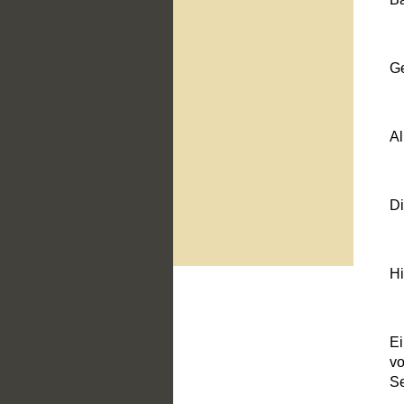
Ge
Al
Di
Hi
Ei
v
Se