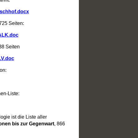
uschhof.docx
725 Seiten:
ALK.doc
38 Seiten
LV.doc
on:
en-Liste:
ie ist die Liste aller
onen bis zur Gegenwart
, 866