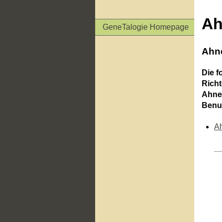
Ah
GeneTalogie Homepage
Ahne
Die f
Richt
Ahnen
Benu
Ah