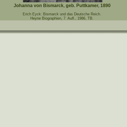
Johanna von Bismarck, geb. Puttkamer, 1890
Erich Eyck: Bismarck und das Deutsche Reich.
Heyne Biographien, 7. Aufl., 1986, TB.