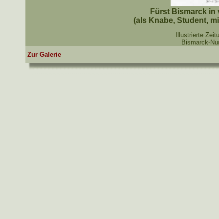
Fürst Bismarck in
(als Knabe, Student, mit
Illustrierte Ze
Bismarck-Num
Zur Galerie