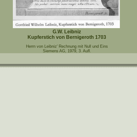
G.W. Leibniz
Kupferstich von Bernigeroth 1703
Herrn von Leibniz' Rechnung mit Null und Eins
Siemens AG, 1979, 3. Aufl.