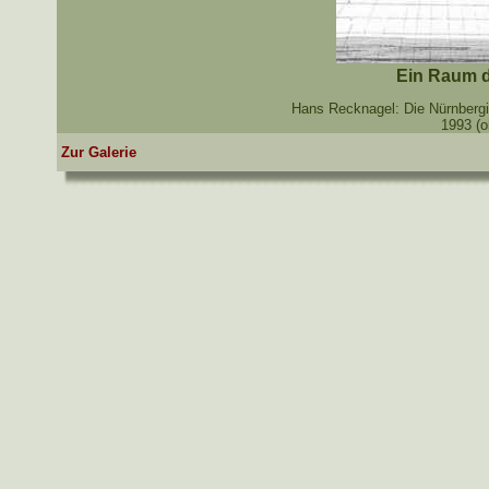
Ein Raum de
Hans Recknagel: Die Nürnbergisc
1993 (o
Zur Galerie