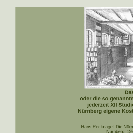
Da
oder die so genannte
jederzeit XII Stud
Nürnberg eigene Kost
Hans Recknagel: Die Nürnbe
Nürnberg, 19