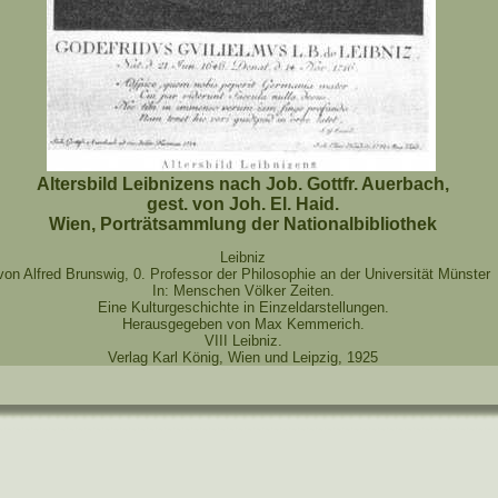
Altersbild Leibnizens nach Job. Gottfr. Auerbach,
gest. von Joh. El. Haid.
Wien, Porträtsammlung der Nationalbibliothek
Leibniz
von Alfred Brunswig, 0. Professor der Philosophie an der Universität Münster
In: Menschen Völker Zeiten.
Eine Kulturgeschichte in Einzeldarstellungen.
Herausgegeben von Max Kemmerich.
VIII Leibniz.
Verlag Karl König, Wien und Leipzig, 1925