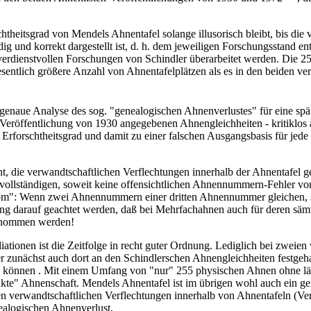
heitsgrad von Mendels Ahnentafel solange illusorisch bleibt, bis die 
dig und korrekt dargestellt ist, d. h. dem jeweiligen Forschungsstand e
verdienstvollen Forschungen von Schindler überarbeitet werden. Die 2
esentlich größere Anzahl von Ahnentafelplätzen als es in den beiden ver
enaue Analyse des sog. "genealogischen Ahnenverlustes" für eine später
 Veröffentlichung von 1930 angegebenen Ahnengleichheiten - kritiklos
n Erforschtheitsgrad und damit zu einer falschen Ausgangsbasis für jede 
t, die verwandtschaftlichen Verflechtungen innerhalb der Ahnentafel 
vollständigen, soweit keine offensichtlichen Ahnennummern-Fehler vo
om": Wenn zwei Ahnennummern einer dritten Ahnennummer gleichen, si
eng darauf geachtet werden, daß bei Mehrfachahnen auch für deren sämt
rnommen werden!
Filiationen ist die Zeitfolge in recht guter Ordnung. Lediglich bei zweie
r zunächst auch dort an den Schindlerschen Ahnengleichheiten festgehal
n können . Mit einem Umfang von "nur" 255 physischen Ahnen ohne l
akte" Ahnenschaft. Mendels Ahnentafel ist im übrigen wohl auch ein ge
ken verwandtschaftlichen Verflechtungen innerhalb von Ahnentafeln (
nealogischen Ahnenverlust.