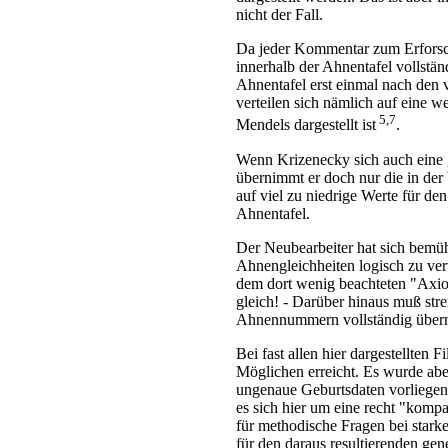
nicht der Fall.
Da jeder Kommentar zum Erforscht
innerhalb der Ahnentafel vollstän
Ahnentafel erst einmal nach den 
verteilen sich nämlich auf eine w
5,7
Mendels dargestellt ist
.
Wenn Krizenecky sich auch eine g
übernimmt er doch nur die in der
auf viel zu niedrige Werte für de
Ahnentafel.
Der Neubearbeiter hat sich bemüh
Ahnengleichheiten logisch zu ver
dem dort wenig beachteten "Axi
gleich! - Darüber hinaus muß str
Ahnennummern vollständig übe
Bei fast allen hier dargestellten 
Möglichen erreicht. Es wurde abe
ungenaue Geburtsdaten vorliege
es sich hier um eine recht "komp
für methodische Fragen bei star
für den daraus resultierenden ge