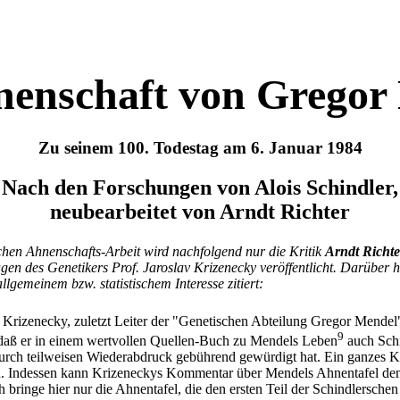
nenschaft von Gregor
Zu seinem 100. Todestag am 6. Januar 1984
Nach den Forschungen von Alois Schindler,
neubearbeitet von Arndt Richter
hen Ahnenschafts-Arbeit wird nachfolgend nur die Kritik
Arndt Richte
en des Genetikers Prof. Jaroslav Krizenecky veröffentlicht. Darüber
lgemeinem bzw. statistischem Interesse zitiert:
v Krizenecky, zuletzt Leiter der "Genetischen Abteilung Gregor Mend
9
daß er in einem wertvollen Quellen-Buch zu Mendels Leben
auch Schi
durch teilweisen Wiederabdruck gebührend gewürdigt hat. Ein ganzes K
. Indessen kann Krizeneckys Kommentar über Mendels Ahnentafel den
h bringe hier nur die Ahnentafel, die den ersten Teil der Schindlerschen 