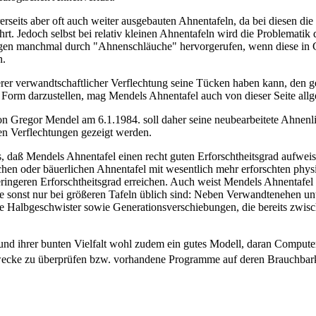
rseits aber oft auch weiter ausgebauten Ahnentafeln, da bei diesen die
hrt. Jedoch selbst bei relativ kleinen Ahnentafeln wird die Problematik 
ngen manchmal durch "Ahnenschläuche" hervorgerufen, wenn diese in 
n.
erer verwandtschaftlicher Verflechtung seine Tücken haben kann, den 
r) Form darzustellen, mag Mendels Ahnentafel auch von dieser Seite all
n Gregor Mendel am 6.1.1984. soll daher seine neubearbeitete Ahnenli
en Verflechtungen gezeigt werden.
, daß Mendels Ahnentafel einen recht guten Erforschtheitsgrad aufwei
chen oder bäuerlichen Ahnentafel mit wesentlich mehr erforschten phys
eringeren Erforschtheitsgrad erreichen. Auch weist Mendels Ahnentafel 
e sonst nur bei größeren Tafeln üblich sind: Neben Verwandtenehen unt
he Halbgeschwister sowie Generationsverschiebungen, die bereits zwisc
rund ihrer bunten Vielfalt wohl zudem ein gutes Modell, daran Comput
ecke zu überprüfen bzw. vorhandene Programme auf deren Brauchbark