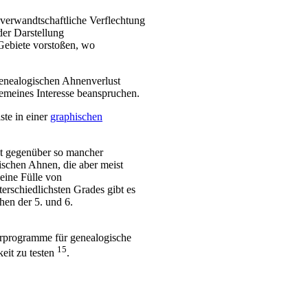
 verwandtschaftliche Verflechtung
der Darstellung
Gebiete vorstoßen, wo
genealogischen Ahnenverlust
gemeines Interesse beanspruchen.
ste in einer
graphischen
st gegenüber so mancher
ischen Ahnen, die aber meist
eine Fülle von
erschiedlichsten Grades gibt es
hen der 5. und 6.
erprogramme für genealogische
15
eit zu testen
.