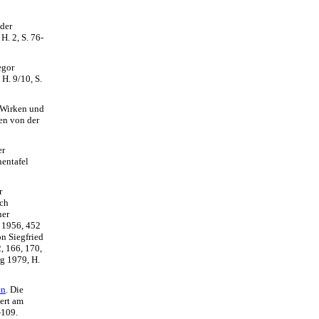
 der
. 2, S. 76-
egor
H. 9/10, S.
 Wirken und
en von der
er
nentafel
r
uch
ner
 1956, 452
on Siegfried
, 166, 170,
g 1979, H.
en
. Die
ert am
-109.