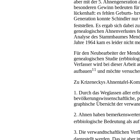
aber mit der 5. Ahnengeneration 
besonderen Gewinn bedeuten für 
lückenhaft: es fehlen Geburts- b
Generation konnte Schindler nur
feststellen. Es ergab sich dabei
genealogischen Ahnenverlustes fe
Analyse des Stammbaumes Mendels 
Jahre 1964 kam es leider nicht m
Für den Neubearbeiter der Mende
genealogischen Studie (erbbiologi
Verfasser wird bei dieser Arbeit
11
aufbauen
und möchte versuchen
Zu Krizeneckys Ahnentafel-Kommen
1. Durch das Weglassen aller erfo
bevölkerungswissenschaftliche, p
graphische Übersicht der verwand
2. Ahnen haben bemerkenswerterw
erbbiologische Bedeutung als auf 
3. Die verwandtschaftlichen Verf
dargestellt werden. Das ist aber