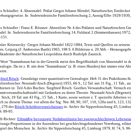
s Schindler: 4. Ahnentafel: Prälat Gregor Johann Mendel, Naturforscher, Entdecker
erbungsgesetze. In: Sudetendeutsche Familienforschung 2, Aussig/Elbe 1929/1930, H
s Schindler / Franz E. Rössner: Ahnenliste Nr. 4 des Prälaten und Naturforschers Gr
del. In: Sudetendeutsche Familienforschung 14, Fuldatal 2 (Simmershausen) 1972, 
-151.
oslav Krizenecky: Gregor Johann Mendel 1822-1884, Texte und Quellen zu seinem
en. Leipzig (J: Ambrosius Barth) 1965, 198 S. 6 Bildnisse u. 20 Abb. - Herausgegeb
 Akademie der Naturforscher Leopoldina durch Rudolph Zaunick.
 Wort "Stammbaum hat in der Genetik meist den Begriffsinhalt von Ahnentafel in d
ealogie. Da ist z. B. mit dem "Stammbaum" (z. B. eines Hundes) fast immer eine Ah
eint.
gfried Rösch
: Grundzüge einer quantitativen Genealogie. Heft 31 des Praktikums fü
lienforscher. Neustadt/Aisch (Degener) 1955, 66 S., 12 Taf. mit 31 Fig., 11 Tab., a
hienen in: Teil A des Buches: Siegfried Rösch: Goethes Verwandtschaft. Versuch ei
amtverwandtschaftstafel mit Gedanken zu deren Theorie. Neustadt/Aisch (Degener)
1 Stich, 19 Taf. mit 43 Fig., 15 Tab., 1 Karte, sowie weitere z. T. spezielle Arbeiten v
ch zu diesem Thema: vor allem die Sig: Nrn. 88, 90, 107, 110, 120a und b, 123, 132
, 279 des
Rösch-Schriftenverzeichnisses
in: Archiv für Sippenforschung 45, Limbur
S. 89-95.
dt Richter:
Erbmäßig bevorzugte Vorfahrenlinien bei zweigeschlechtigen Lebewes
ltungs-Proportionen in der Aszendenz bei geschlechtsgebundener Vererbung, erläut
spiel des Menschen. In: Archiv für Sippenforschung 45, Limburg 1979, H. 74, S. 96