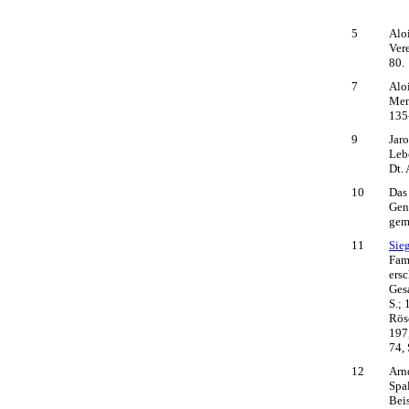
5
Aloi
Ver
80.
7
Aloi
Men
135
9
Jar
Leb
Dt.
10
Das
Gen
gem
11
Sie
Fami
ersc
Ges
S.; 
Rös
197
74, 
12
Arn
Spa
Bei