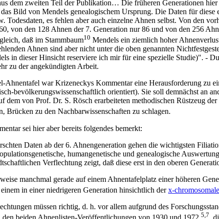
aus dem zweiten Teil der Publikation… Die früheren Generationen hier
das Bild von Mendels genealogischem Ursprung. Die Daten für diese e
zw. Todesdaten, es fehlen aber auch einzelne Ahnen selbst. Von den vo
 60, von den 128 Ahnen der 7. Generation nur 86 und von den 256 Ahn
10
 zugleich, daß im Stammbaum
Mendels ein ziemlich hoher Ahnenverlust
hlenden Ahnen sind aber nicht unter die oben genannten Nichtfestgeste
in dieser Hinsicht reserviere ich mir für eine spezielle Studie)". - 
ehr zu der angekündigten Arbeit.
l-Ahnentafel war Krizeneckys Kommentar eine Herausforderung zu ei
sch-bevölkerungswissenschaftlich orientiert). Sie soll demnächst an and
 auf dem von Prof. Dr. S. Rösch erarbeiteten methodischen Rüstzeug der
, Brücken zu den Nachbarwissenschaften zu schlagen.
tar sei hier aber bereits folgendes bemerkt:
rschten Daten ab der 6. Ahnengeneration gehen die wichtigsten Filiatio
opulationsgenetische, humangenetische und genealogische Auswertunge
tschaftlichen Verflechtung zeigt, daß diese erst in den oberen Genera
eise manchmal gerade auf einem Ahnentafelplatz einer höheren Gener
einem in einer niedrigeren Generation hinsichtlich der
x-chromosomale
lechtungen müssen richtig, d. h. vor allem aufgrund des Forschungsstan
5,7
 in den beiden Ahnenlisten-Veröffentlichungen von 1930 und 1972
, d