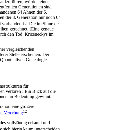
 aufzuführen, würde keinen
ntfernten Generationen sind
rhandenen 64 Ahnen der 6.
en der 8. Generation nur noch 64
 vorhanden ist. Die im Sinne des
llten gerechnet. (Eine genaue
Durch den Tod. Krizeneckys im
ner vergleichenden
erer Stelle erscheinen. Der
 Quantitativen Genealogie
nsstrukturen für
n verloren ! Ein Blick auf die
tionen an Bedeutung gewinnt.
ation eine größere
12
n Vererbung
.
des vollständig erkannt und
ie sich hierin kaum unterscheiden,