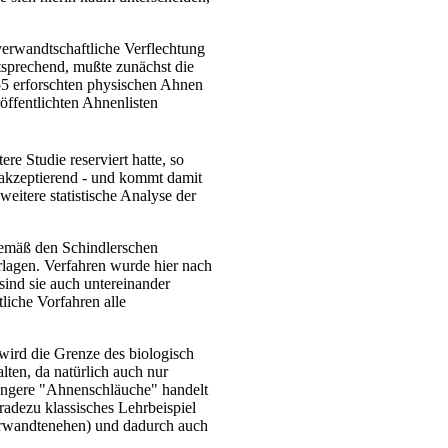
verwandtschaftliche Verflechtung
ntsprechend, mußte zunächst die
55 erforschten physischen Ahnen
öffentlichten Ahnenlisten
e Studie reserviert hatte, so
 akzeptierend - und kommt damit
weitere statistische Analyse der
gemäß den Schindlerschen
rlagen. Verfahren wurde hier nach
nd sie auch untereinander
liche Vorfahren alle
n wird die Grenze des biologisch
ten, da natürlich auch nur
ängere "Ahnenschläuche" handelt
radezu klassisches Lehrbeispiel
Verwandtenehen) und dadurch auch