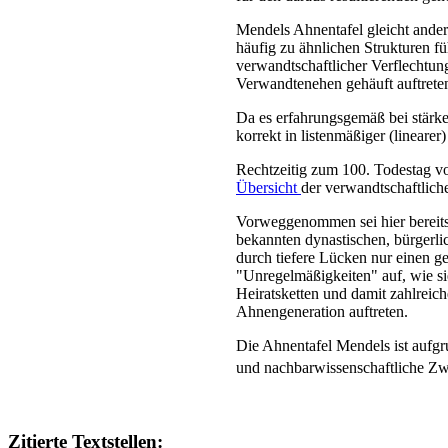
Mendels Ahnentafel gleicht andere
häufig zu ähnlichen Strukturen fü
verwandtschaftlicher Verflechtu
Verwandtenehen gehäuft auftrete
Da es erfahrungsgemäß bei stärk
korrekt in listenmäßiger (lineare
Rechtzeitig zum 100. Todestag vo
Übersicht
der verwandtschaftlich
Vorweggenommen sei hier bereits
bekannten dynastischen, bürgerli
durch tiefere Lücken nur einen g
"Unregelmäßigkeiten" auf, wie si
Heiratsketten und damit zahlreic
Ahnengeneration auftreten.
Die Ahnentafel Mendels ist aufg
und nachbarwissenschaftliche Zw
Zitierte Textstellen: