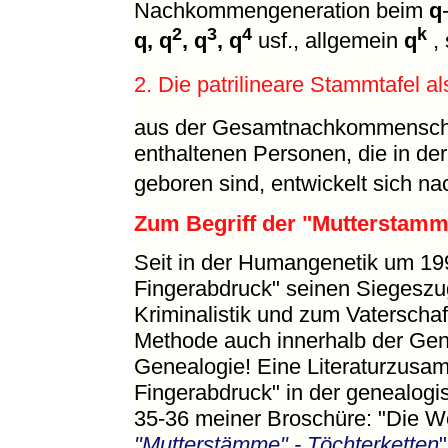
Nachkommengeneration beim
q
2
3
4
k
q, q
, q
, q
usf., allgemein
q
,
2. Die patrilineare Stammtafel als
aus der Gesamtnachkommenschaft
enthaltenen Personen, die in d
geboren sind, entwickelt sich n
Zum Begriff der "Mutterstammt
Seit in der Humangenetik um 19
Fingerabdruck" seinen Siegeszug 
Kriminalistik und zum Vaterschaf
Methode auch innerhalb der Gen
Genealogie! Eine Literaturzusa
Fingerabdruck" in der genealogis
35-36 meiner Broschüre: "Die W
"Mutterstämme" - Töchterketten
"