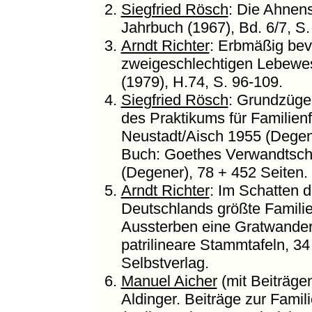
Siegfried Rösch
: Die Ahnens
Jahrbuch (1967), Bd. 6/7, S.
Arndt Richter
: Erbmäßig bev
zweigeschlechtigen Lebewese
(1979), H.74, S. 96-109.
Siegfried Rösch
: Grundzüge 
des Praktikums für Familienf
Neustadt/Aisch 1955 (Degene
Buch: Goethes Verwandtscha
(Degener), 78 + 452 Seiten.
Arndt Richter
: Im Schatten
Deutschlands größte Familie!
Aussterben eine Gratwander
patrilineare Stammtafeln, 3
Selbstverlag.
Manuel Aicher
(mit Beiträge
Aldinger. Beiträge zur Famil