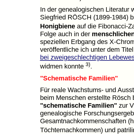
In der genealogischen Literatur w
Siegfried RÖSCH (1899-1984) b
Honigbiene
auf die Fibonacci-Za
Folge auch in der
menschlichen
speziellen Erbgang des X-Chr
veröffentliche ich unter dem Tite
bei zweigeschlechtigen Lebewe
3)
widmen konnte
.
"Schematische Familien"
Für reale Wachstums- und Aus
beim Menschen erstellte Rösch b
"schematische Familien"
zur Ve
genealogische Forschungsergebni
Gesamtnachkommenschaften (hier 
Töchternachkommen) und patril