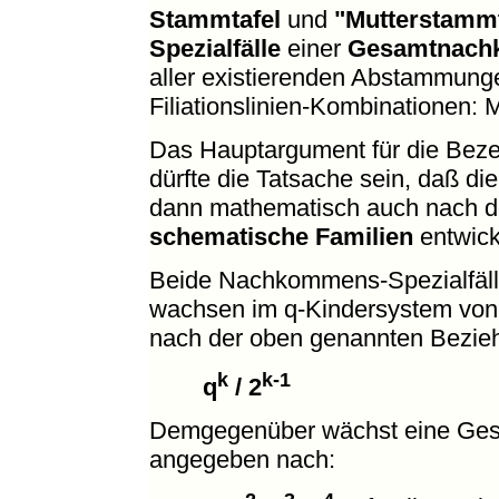
Stammtafel
und
"Mutterstammt
Spezialfälle
einer
Gesamtnach
aller existierenden Abstammung
Filiationslinien-Kombinationen:
Das Hauptargument für die Beze
dürfte die Tatsache sein, daß die
dann mathematisch auch nach d
schematische Familien
entwicke
Beide Nachkommens-Spezialfälle
wachsen im q-Kindersystem von
nach der oben genannten Bezie
k
k-1
q
/ 2
Demgegenüber wächst eine Ges
angegeben nach: