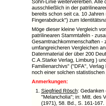
Sohn-Linie weitervererben. Alle
ausschließlich in der patrilinea
bereits schon seit ca. 10 Jahre
Fingerabdruck") zum Identitätsn
Möge dieser kleine Vergleich von
patrilinearen Stammtafeln - zu
Gesamtnachkommenschaften - zu
umfangreicheren Vergleichen anr
Datenmaterial der über 200 Deu
C.A.Starke Verlag, Limburg ) u
Familienarchivs" ("DFA", Verlag
noch einer solchen statistische
Anmerkungen:
Siegfried Rösch
: Gedanken 
"Melancholia"; in: Mitt. des
(1971), 58. Bd., S. 161-167.