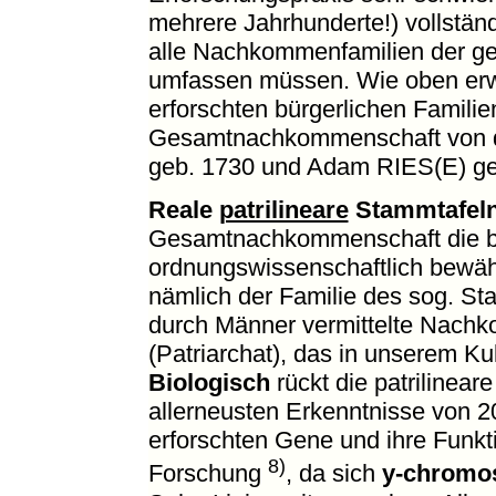
mehrere Jahrhunderte!) vollstän
alle Nachkommenfamilien der g
umfassen müssen. Wie oben erwäh
erforschten bürgerlichen Famil
Gesamtnachkommenschaft von 
geb. 1730 und Adam RIES(E) ge
Reale
patrilineare
Stammtafel
Gesamtnachkommenschaft die bi
ordnungswissenschaftlich bewähr
nämlich der Familie des sog. S
durch Männer vermittelte Nach
(Patriarchat), das in unserem Kul
Biologisch
rückt die patrilinear
allerneusten Erkenntnisse von 2
erforschten Gene und ihre Funk
8)
Forschung
, da sich
y-chromo