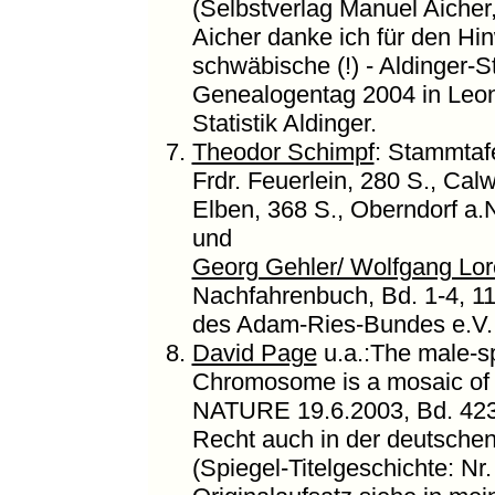
(Selbstverlag Manuel Aicher
Aicher danke ich für den Hi
schwäbische (!) - Aldinger-
Genealogentag 2004 in Leo
Statistik Aldinger.
Theodor Schimpf
: Stammtaf
Frdr. Feuerlein, 280 S., Ca
Elben, 368 S., Oberndorf a.
und
Georg Gehler/ Wolfgang Lo
Nachfahrenbuch, Bd. 1-4, 11
des Adam-Ries-Bundes e.V.,
David Page
u.a.:The male-sp
Chromosome is a mosaic of d
NATURE 19.6.2003, Bd. 423,
Recht auch in der deutsche
(Spiegel-Titelgeschichte: Nr