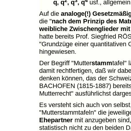
2
3
4
q, q
, q
, q
usf., allgemei
Auf die
analoge(!) Gesetzmäßig
die "
nach dem Prinzip des Matr
weibliche Zwischenglieder m
hatte bereits Prof. Siegfried R
"Grundzüge einer quantitativen 
hingewiesen.
Der Begriff "Mutter
stamm
tafel"
damit rechtfertigen, daß wir dab
denken können, das der Schwei
BACHOFEN (1815-1887) bereits 1
Mutterrecht" ausführlichst dargest
Es versteht sich auch von selbs
"Mutterstammtafeln" die jeweili
Ehepartner
mit anzugeben sind,
statistisch nicht zu den beiden 