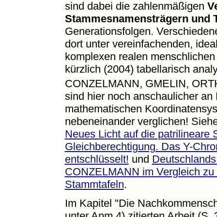
sind dabei die zahlenmäßigen
V
Stammesnamensträgern und 
Generationsfolgen. Verschiedene
dort unter vereinfachenden, ide
komplexen realen menschlichen 
kürzlich (2004) tabellarisch ana
CONZELMANN, GMELIN, ORT
sind hier noch anschaulicher an
mathematischen Koordinatensyst
nebeneinander verglichen! Sie
Neues Licht auf die patrilineare 
Gleichberechtigung. Das Y-Chrom
entschlüsselt!
und
Deutschlands 
CONZELMANN im Vergleich zu fü
Stammtafeln
.
Im Kapitel "Die Nachkommenscha
unter Anm.4) zitierten Arbeit (S.