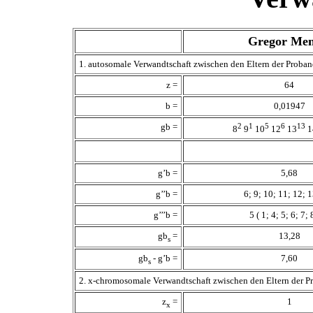
Gregor Men
1. autosomale Verwandtschaft zwischen den Eltern der Prob
z =
64
b =
0,01947
gb =
2
1
5
6
13
8
9
10
12
13
1
g’b =
5,68
g’’b =
6; 9; 10; 11; 12; 1
g’’’b =
5 ( 1; 4; 5; 6; 7; 
gb
=
13,28
s
gb
- g’b =
7,60
s
2. x-chromosomale Verwandtschaft zwischen den Eltern der 
z
=
1
x