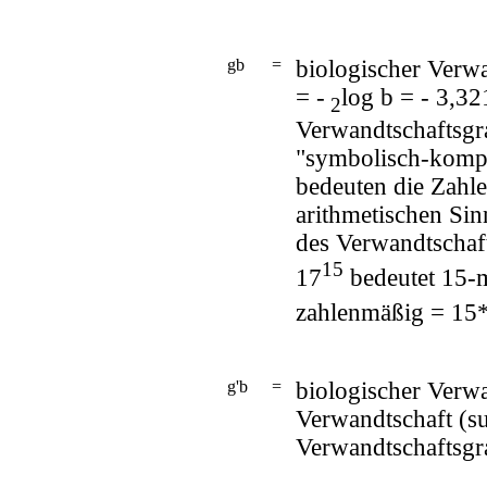
gb
=
biologischer Verw
= -
log b = - 3,32
2
Verwandtschaftsg
"symbolisch-kompri
bedeuten die Zahl
arithmetischen Sin
des Verwandtschaf
15
17
bedeutet 15-m
zahlenmäßig = 15
g'b
=
biologischer Verw
Verwandtschaft (s
Verwandtschaftsgr