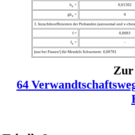
b
=
0,01562
x
gb
=
6
x
3. Inzuchtkoeffizienten der Probanden (autosomal und x-chr
f =
0,0093
f
=
-
x
(nur bei Frauen!) für Mendels Schwestern: 0,00781
Zur 
64 Verwandtschaftswe