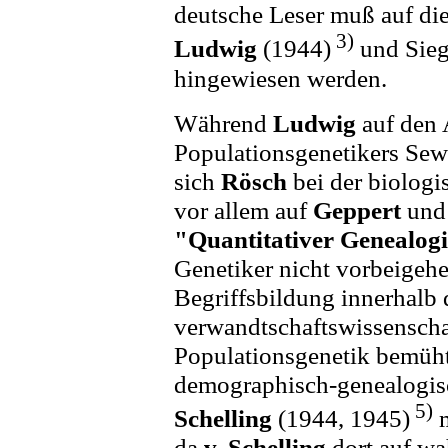
deutsche Leser muß auf di
3)
Ludwig
(1944)
und Sieg
hingewiesen werden.
Während
Ludwig
auf den 
Populationsgenetikers Sew
sich
Rösch
bei der biolog
vor allem auf
Geppert
un
"Quantitativer Genealog
Genetiker nicht vorbeigehe
Begriffsbildung innerhalb 
verwandtschaftswissenschaf
Populationsgenetik bemüht
demographisch-genealogi
5)
Schelling
(1944, 1945)
m
da
v. Schelling
dort auf wa