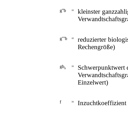
g''b
=
kleinster ganzzahli
Verwandtschaftsgr
g"'b
=
reduzierter biolog
Rechengröße)
gb
=
Schwerpunktwert d
s
Verwandtschaftsgra
Einzelwert)
f
=
Inzuchtkoeffizient