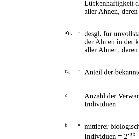
Lückenhaftigkeit 
aller Ahnen, deren 
a'p
=
desgl. für unvolls
k
der Ahnen in der k
aller Ahnen, deren 
rt
=
Anteil der bekannt
k
z
=
Anzahl der Verwan
Individuen
b
=
mittlerer biologis
-gb
Individuen = 2