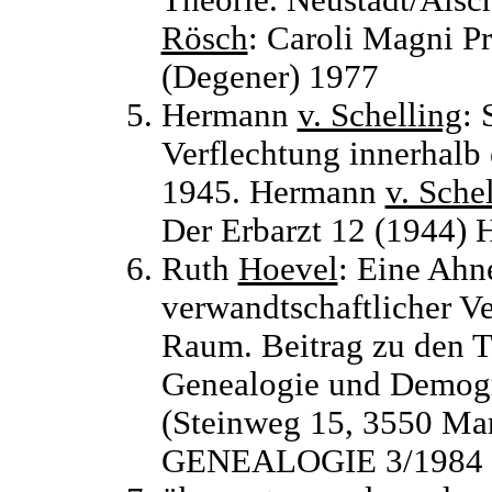
Theorie. Neustadt/Aisc
Rösch
: Caroli Magni P
(Degener) 1977
Hermann
v. Schelling
: 
Verflechtung innerhalb 
1945. Hermann
v. Sche
Der Erbarzt 12 (1944) H
Ruth
Hoevel
: Eine Ahne
verwandtschaftlicher V
Raum. Beitrag zu den T
Genealogie und Demogr
(Steinweg 15, 3550 Mar
GENEALOGIE 3/1984 