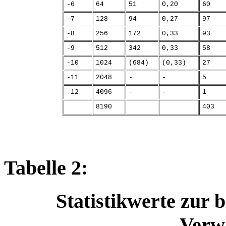
-6
64
51
0,20
60
-7
128
94
0,27
97
-8
256
172
0,33
93
-9
512
342
0,33
58
-10
1024
(684)
(0,33)
27
-11
2048
-
-
5
-12
4096
-
-
1
8190
403
Tabelle 2:
Statistikwerte zur b
Verw