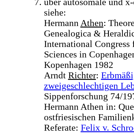
über autosomale und x
siehe:
Hermann
Athen
: Theore
Genealogica & Heraldica
International Congress 
Sciences in Copenhagen
Kopenhagen 1982
Arndt
Richter
:
Erbmäßig
zweigeschlechtigen Le
Sippenforschung 74/19
Hermann Athen in: Que
ostfriesischen Familie
Referate:
Felix v. Schro