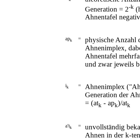
-k
Generation = 2
(h
Ahnentafel negativ 
ap
=
physische Anzahl 
k
Ahnenimplex, dabei
Ahnentafel mehrfa
und zwar jeweils 
i
=
Ahnenimplex ("Ahn
k
Generation der Ah
= (at
- ap
)/at
k
k
k
a't
=
unvollständig beka
k
Ahnen in der k-ten