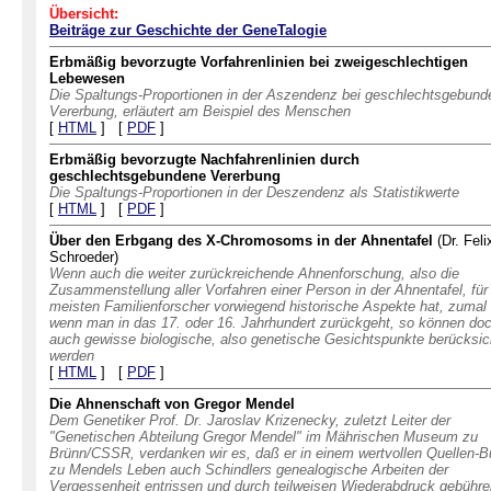
Übersicht:
Beiträge zur Geschichte der GeneTalogie
Erbmäßig bevorzugte Vorfahrenlinien bei zweigeschlechtigen
Lebewesen
Die Spaltungs-Proportionen in der Aszendenz bei geschlechtsgebund
Vererbung, erläutert am Beispiel des Menschen
[
HTML
] [
PDF
]
Erbmäßig bevorzugte Nachfahrenlinien durch
geschlechtsgebundene Vererbung
Die Spaltungs-Proportionen in der Deszendenz als Statistikwerte
[
HTML
] [
PDF
]
Über den Erbgang des X-Chromosoms in der Ahnentafel
(Dr. Feli
Schroeder)
Wenn auch die weiter zurückreichende Ahnenforschung, also die
Zusammenstellung aller Vorfahren einer Person in der Ahnentafel, für
meisten Familienforscher vorwiegend historische Aspekte hat, zumal
wenn man in das 17. oder 16. Jahrhundert zurückgeht, so können do
auch gewisse biologische, also genetische Gesichtspunkte berücksich
werden
[
HTML
] [
PDF
]
Die Ahnenschaft von Gregor Mendel
Dem Genetiker Prof. Dr. Jaroslav Krizenecky, zuletzt Leiter der
"Genetischen Abteilung Gregor Mendel" im Mährischen Museum zu
Brünn/CSSR, verdanken wir es, daß er in einem wertvollen Quellen-
zu Mendels Leben auch Schindlers genealogische Arbeiten der
Vergessenheit entrissen und durch teilweisen Wiederabdruck gebühr