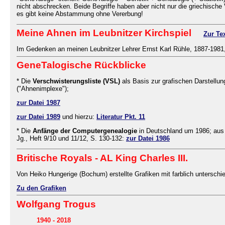
nicht abschrecken. Beide Begriffe haben aber nicht nur die griechisc
es gibt keine Abstammung ohne Vererbung!
Meine Ahnen im Leubnitzer Kirchspiel
Zur Te
Im Gedenken an meinen Leubnitzer Lehrer Ernst Karl Rühle, 1887-198
GeneTalogische Rückblicke
* Die
Verschwisterungsliste (VSL)
als Basis zur grafischen Darstellu
("Ahnenimplexe");
zur Datei 1987
zur Datei 1989
und hierzu:
Literatur Pkt. 11
* Die
Anfänge der Computergenealogie
in Deutschland um 1986; aus 
Jg., Heft 9/10 und 11/12, S. 130-132:
zur Datei 1986
Britische Royals - AL King Charles III.
Von Heiko Hungerige (Bochum) erstellte Grafiken mit farblich untersc
Zu den Grafiken
Wolfgang Trogus
1940 - 2018