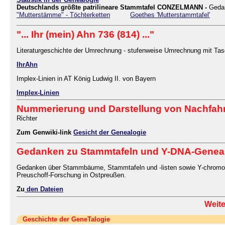
Deutschlands größte patrilineare Stammtafel CONZELMANN -
Geda
"Mutterstämme" - Töchterketten
Goethes 'Mutterstammtafel'
"... Ihr (mein) Ahn 736 (814) ..."
Literaturgeschichte der Umrechnung - stufenweise Umrechnung mit Tas
IhrAhn
Implex-Linien in AT König Ludwig II. von Bayern
Implex-Linien
Nummerierung und Darstellung von Nachfa
Richter
Zum Genwiki-link
Gesicht der Genealogie
Gedanken zu Stammtafeln und Y-DNA-Gene
Gedanken über Stammbäume, Stammtafeln und -listen sowie Y-chromos
Preuschoff-Forschung in Ostpreußen.
Zu
den Dateien
Weite
Geschichte der GeneTalogie