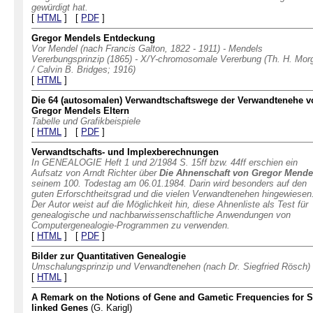
gewürdigt hat.
[
HTML
] [
PDF
]
Gregor Mendels Entdeckung
Vor Mendel (nach Francis Galton, 1822 - 1911) - Mendels
Vererbungsprinzip (1865) - X/Y-chromosomale Vererbung (Th. H. Mor
/ Calvin B. Bridges; 1916)
[
HTML
]
Die 64 (autosomalen) Verwandtschaftswege der Verwandtenehe v
Gregor Mendels Eltern
Tabelle und Grafikbeispiele
[
HTML
] [
PDF
]
Verwandtschafts- und Implexberechnungen
In GENEALOGIE Heft 1 und 2/1984 S. 15ff bzw. 44ff erschien ein
Aufsatz von Arndt Richter über
Die Ahnenschaft von Gregor Mende
seinem 100. Todestag am 06.01.1984. Darin wird besonders auf den
guten Erforschtheitsgrad und die vielen Verwandtenehen hingewiesen
Der Autor weist auf die Möglichkeit hin, diese Ahnenliste als Test für
genealogische und nachbarwissenschaftliche Anwendungen von
Computergenealogie-Programmen zu verwenden.
[
HTML
] [
PDF
]
Bilder zur Quantitativen Genealogie
Umschalungsprinzip und Verwandtenehen (nach Dr. Siegfried Rösch)
[
HTML
]
A Remark on the Notions of Gene and Gametic Frequencies for S
linked Genes
(G. Karigl)