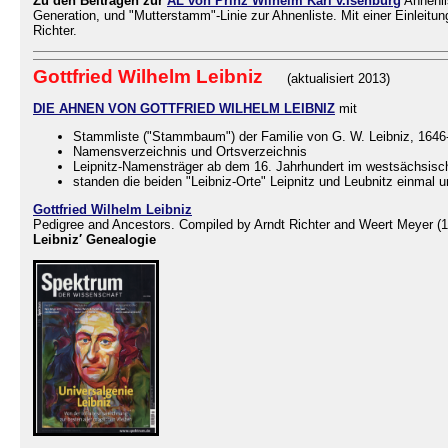
Zu den Beiträgen zur
AL von Prinz Wilhelm Karl v.Isenburg
Ahnenli
Generation, und "Mutterstamm"-Linie zur Ahnenliste. Mit einer Einle
Richter.
Gottfried Wilhelm Leibniz
(aktualisiert 2013)
DIE AHNEN VON GOTTFRIED WILHELM LEIBNIZ
mit
Stammliste ("Stammbaum") der Familie von G. W. Leibniz, 1646
Namensverzeichnis und Ortsverzeichnis
Leipnitz-Namensträger ab dem 16. Jahrhundert im westsächsisc
standen die beiden "Leibniz-Orte" Leipnitz und Leubnitz einmal
Gottfried Wilhelm Leibniz
Pedigree and Ancestors. Compiled by Arndt Richter and Weert Meyer (
Leibniz′ Genealogie