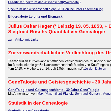
Leserbrief Spektrum der Wissenschaft(Word-datei)
Spektrum der Wissenschaft Sept. 2011 online unter Lesermeinung
Bildergalerie Leibniz und Bismarck
Julius Oskar Hager (* Leipzig 19. 05. 1853, +
Siegfried Röschs Quantitativer Genealogie
zum Artikel mit Links
Zur verwandschaftlichen Verflechtung des U
Team-Studien zur verwandschaftlichen Verflechtung des thüringisch-sä
Im Mittelpunkt die große Nachkommenschaft Martha von Kauffungens (
*um 1410, + Freiberg/Sa. 14. Juli 1455, hingerichtet).
Zu den Dateien
GeneTalogie und Geistesgeschichte - 30 Ja
GeneTalogie und Geistesgeschichte - 30 Jahre GeneTalogie
Mit Ahnenlisten von
Max (Maximilian) Planck
,
Bernhard Riemann
,
Augu
Statistik in der Genealogie
Statistik in der Genealogie