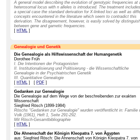
A general model describing the evolution of genotypic frequencies at 
heterosomal locus with n alleles is introduced. The treatment include
a special case the standard derivation for X-linked loci as well as diff
concepts encountered in the literature which seem to contradict this
derivation. The disagreement, however, is easily solved by distinguis
between gene and gametic frequencies.
[
HTML
]
Genealogie und Genetik
Die Genealogie als Hilfswissenschaft der Humangenetik
Dorothee Früh
I. Die Intentionen der Protagonisten
II. Institutionalisierung und Politisierung - die Wissenschaftliche
Genealogie in der Psychiatrischen Genetik
III. Quantitative Genealogie
[
HTML
] [
PDF
]
Gedanken zur Genealogie
Die Genealogie auf dem Wege von der beschreibenden zur exakten
Wissenschaft
Siegfried Rösch (1899-1984)
Röschs "Gedanken zur Genealogie" wurden veröffentlicht in: Familie 
Volk (1961), Heft 1, Seite 291-292.
Mit Rösch-Gesamtbibliographie
[
HTML
]
Die Ahnenschaft der Königin Kleopatra 7. von Ägypten
aus: Siegfried Rösch: Die Ahnenschaft von Königin Kleopatra 7. von