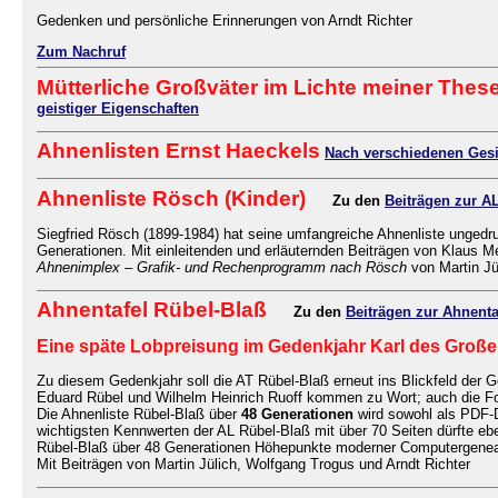
Gedenken und persönliche Erinnerungen von Arndt Richter
Zum Nachruf
Mütterliche Großväter im Lichte meiner These
geistiger Eigenschaften
Ahnenlisten Ernst Haeckels
Nach verschiedenen Gesi
Ahnenliste Rösch (Kinder)
Zu den
Beiträgen zur A
Siegfried Rösch (1899-1984) hat seine umfangreiche Ahnenliste ungedruck
Generationen. Mit einleitenden und erläuternden Beiträgen von Klaus 
Ahnenimplex – Grafik- und Rechenprogramm nach Rösch
von Martin Jül
Ahnentafel Rübel-Blaß
Zu den
Beiträgen zur Ahnenta
Eine späte Lobpreisung im Gedenkjahr Karl des Große
Zu diesem Gedenkjahr soll die AT Rübel-Blaß erneut ins Blickfeld der 
Eduard Rübel und Wilhelm Heinrich Ruoff kommen zu Wort; auch die Fo
Die Ahnenliste Rübel-Blaß über
48 Generationen
wird sowohl als PDF-D
wichtigsten Kennwerten der AL Rübel-Blaß mit über 70 Seiten dürfte eb
Rübel-Blaß über 48 Generationen Höhepunkte moderner Computergeneal
Mit Beiträgen von Martin Jülich, Wolfgang Trogus und Arndt Richter